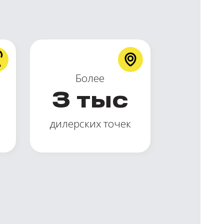
Более
3
тыс
дилерских точек