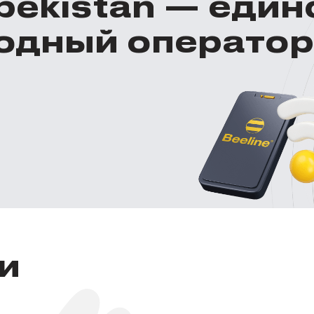
zbekistan — еди
одный оператор
и