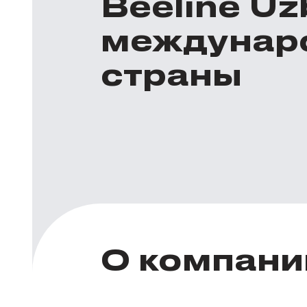
Beeline U
междунар
страны
О компани